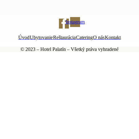
Instagram
Úvod
Ubytovanie
Reštaurácia
Catering
O nás
Kontakt
© 2023 – Hotel Palatín – Všetký práva vyhradené