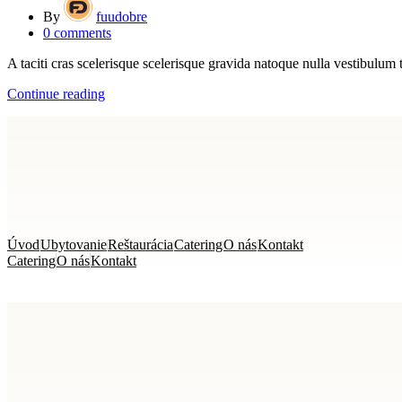
By
fuudobre
0
comments
A taciti cras scelerisque scelerisque gravida natoque nulla vestibulum t
Continue reading
Úvod
Ubytovanie
Reštaurácia
Catering
O nás
Kontakt
Catering
O nás
Kontakt