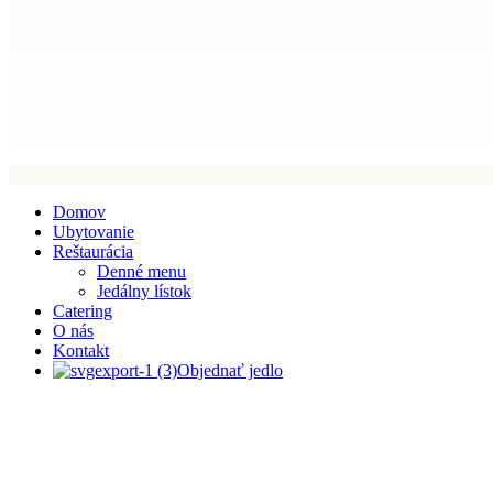
Domov
Ubytovanie
Reštaurácia
Denné menu
Jedálny lístok
Catering
O nás
Kontakt
Objednať jedlo