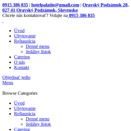
0915 386 835
|
hotelpalatin@gmail.com
|
Oravský Podzámok 28,
027 41 Oravský Podzámok, Slovensko
Chcete nás kontaktovať? Volajte na
0915 386 835
Úvod
Ubytovanie
Reštaurácia
Denné menu
Jedálny lístok
Catering
O nás
Kontakt
Objednať jedlo
Menu
Browse Categories
Úvod
Ubytovanie
Reštaurácia
Denné menu
Jedálny lístok
Catering