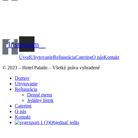
Instagram
Úvod
Ubytovanie
Reštaurácia
Catering
O nás
Kontakt
© 2023 – Hotel Palatín – Všetký práva vyhradené
Domov
Ubytovanie
Reštaurácia
Denné menu
Jedálny lístok
Catering
O nás
Kontakt
Objednať jedlo