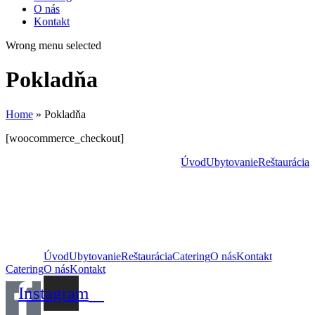
O nás
Kontakt
Wrong menu selected
Pokladňa
Home
»
Pokladňa
[woocommerce_checkout]
Úvod
Ubytovanie
Reštaurácia
Úvod
Ubytovanie
Reštaurácia
Catering
O nás
Kontakt
Catering
O nás
Kontakt
Instagram